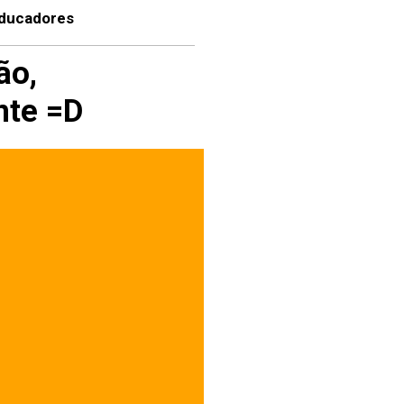
educadores
ão,
nte =D