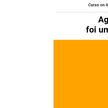
Curso on-l
Ag
foi u